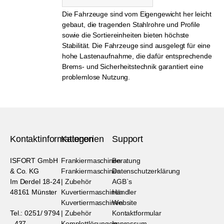
Die Fahrzeuge sind vom Eigengewicht her leicht
gebaut, die tragenden Stahlrohre und Profile
sowie die Sortiereinheiten bieten höchste
Stabilität. Die Fahrzeuge sind ausgelegt für eine
hohe Lastenaufnahme, die dafür entsprechende
Brems- und Sicherheitstechnik garantiert eine
problemlose Nutzung.
Kontaktinformationen
Kategorien
Support
ISFORT GmbH
Frankiermaschinen
Beratung
& Co. KG
Frankiermaschinen
Datenschutzerklärung
Im Derdel 18-24
| Zubehör
AGB`s
48161 Münster
Kuvertiermaschinen
Händler
Kuvertiermaschinen
Website
Tel.: 0251/ 9794
| Zubehör
Kontaktformular
- 437
Komplettlösungen
Impressum