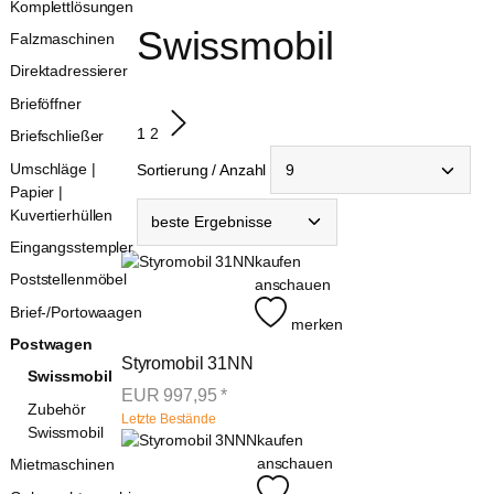
Komplettlösungen
Swissmobil
Falzmaschinen
Direktadressierer
Brieföffner
1
2
Briefschließer
Umschläge |
Sortierung / Anzahl
Papier |
Kuvertierhüllen
Eingangsstempler
kaufen
Poststellenmöbel
anschauen
Brief-/Portowaagen
merken
Postwagen
Styromobil 31NN
Swissmobil
EUR
997,95
*
Zubehör
Letzte Bestände
Swissmobil
kaufen
anschauen
Mietmaschinen