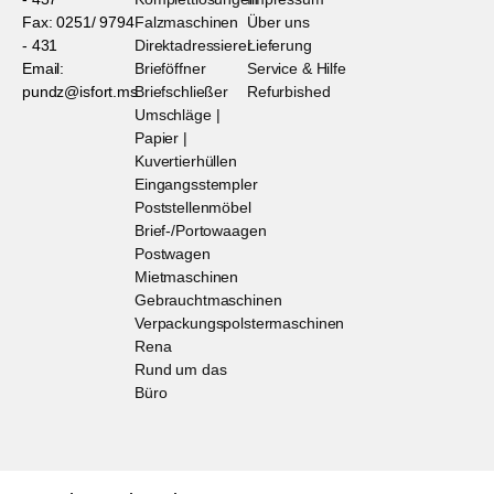
Fax: 0251/ 9794
Falzmaschinen
Über uns
- 431
Direktadressierer
Lieferung
Email:
Brieföffner
Service & Hilfe
pundz@isfort.ms
Briefschließer
Refurbished
Umschläge |
Papier |
Kuvertierhüllen
Eingangsstempler
Poststellenmöbel
Brief-/Portowaagen
Postwagen
Mietmaschinen
Gebrauchtmaschinen
Verpackungspolstermaschinen
Rena
Rund um das
Büro