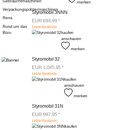
Gebrauchtmaschinen
merken
Verpackungspolstermaschinen
Styromobil 3NNN
Rena
EUR
694,99
*
Rund um das
Letzte Bestände
Büro
kaufen
anschauen
merken
Styromobil 32
EUR
1.045,95
*
Letzte Bestände
kaufen
anschauen
merken
Styromobil 31N
EUR
997,95
*
Letzte Bestände
kaufen