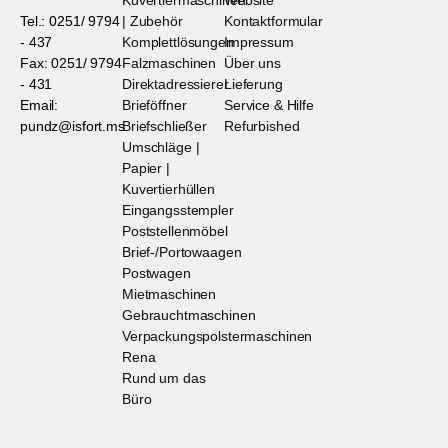
Kuvertiermaschinen
Website
Tel.: 0251/ 9794
| Zubehör
Kontaktformular
- 437
Komplettlösungen
Impressum
Fax: 0251/ 9794
Falzmaschinen
Über uns
- 431
Direktadressierer
Lieferung
Email:
Brieföffner
Service & Hilfe
pundz@isfort.ms
Briefschließer
Refurbished
Umschläge |
Papier |
Kuvertierhüllen
Eingangsstempler
Poststellenmöbel
Brief-/Portowaagen
Postwagen
Mietmaschinen
Gebrauchtmaschinen
Verpackungspolstermaschinen
Rena
Rund um das
Büro