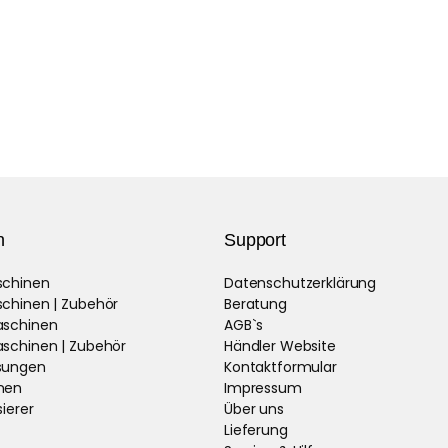
n
Support
schinen
Datenschutzerklärung
schinen | Zubehör
Beratung
aschinen
AGB`s
aschinen | Zubehör
Händler Website
sungen
Kontaktformular
nen
Impressum
ierer
Über uns
Lieferung