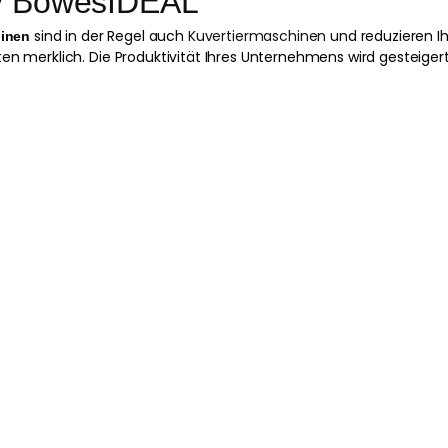
y Bowes
IDEAL
sind in der Regel auch
Kuvertiermaschinen
und reduzieren I
inen
n merklich. Die Produktivität Ihres Unternehmens wird gesteiger