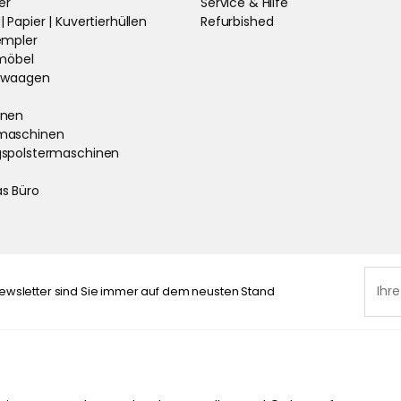
er
Service & Hilfe
 Papier | Kuvertierhüllen
Refurbished
empler
nmöbel
towaagen
inen
maschinen
spolstermaschinen
s Büro
ewsletter sind Sie immer auf dem neusten Stand