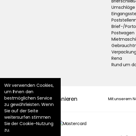
Briefschließ
Umschläge |
Eingangsst
Poststelle
Brief-/Por
Postwagen
Mietmasch
Gebraucht
Verpackung
Rena
Rund um da
Wir verwenden Cookies,
um Ihnen den
bestmöglichen Service
Newsletter abonnieren
Mit unserem N
zu gewährleisten. Wenn
Sie auf der Seite
weitersurfen stimmen
Sie der Cookie-Nutzung
zu.