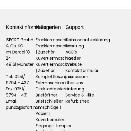
Kontaktinformationen
Kategorien
Support
ISFORT GmbH
Frankiermaschinen
Datenschutzerklärung
& Co. KG
Frankiermaschinen
Beratung
Im Derdel 18-
| Zubehör
AGB`s
24
Kuvertiermaschinen
Händler
48161 Münster
Kuvertiermaschinen
Website
| Zubehör
Kontaktformular
Tel.: 0251/
Komplettlösungen
Impressum
9794 - 437
Falzmaschinen
Über uns
Fax: 0251/
Direktadressierer
Lieferung
9794 - 431
Brieföffner
Service & Hilfe
Email:
Briefschließer
Refurbished
pundz@isfort.ms
Umschläge |
Papier |
Kuvertierhüllen
Eingangsstempler