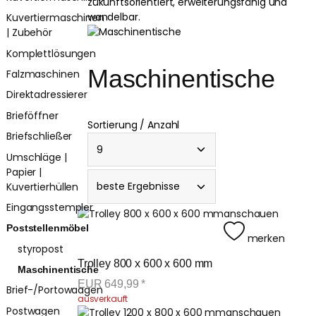
zukunftsorientiert, erweiterungsfähig und
wandelbar.
Kuvertiermaschinen
| Zubehör
Komplettlösungen
Maschinentische
Falzmaschinen
Direktadressierer
Brieföffner
Sortierung / Anzahl
Briefschließer
Umschläge |
Papier |
Kuvertierhüllen
Eingangsstempler
anschauen
Poststellenmöbel
merken
styropost
Trolley 800 x 600 x 600 mm
Maschinentische
EUR
649,99
*
Brief-/Portowaagen
ausverkauft
Postwagen
anschauen