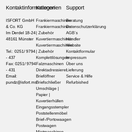
Kontaktinformationen
Kategorien
Support
ISFORT GmbH
Frankiermaschinen
Beratung
& Co. KG
Frankiermaschinen
Datenschutzerklärung
Im Derdel 18-24
| Zubehör
AGB`s
48161 Münster
Kuvertiermaschinen
Händler
Kuvertiermaschinen
Website
Tel.: 0251/ 9794
| Zubehör
Kontaktformular
- 437
Komplettlösungen
Impressum
Fax: 0251/ 9794
Falzmaschinen
Über uns
- 431
Direktadressierer
Lieferung
Email:
Brieföffner
Service & Hilfe
pundz@isfort.ms
Briefschließer
Refurbished
Umschläge |
Papier |
Kuvertierhüllen
Eingangsstempler
Poststellenmöbel
Brief-/Portowaagen
Postwagen
Mietmaschinen