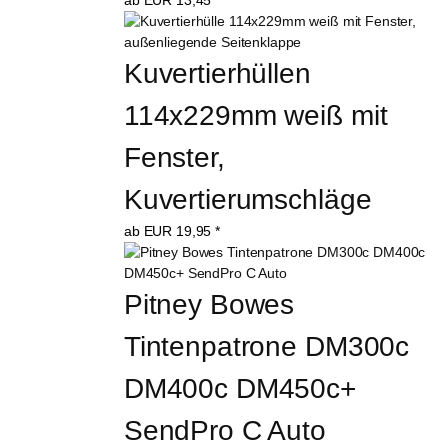
ab
EUR
13,45
*
Kuvertierhüllen 
114x229mm weiß mit 
Fenster, 
Kuvertierumschläge
ab
EUR
19,95
*
Pitney Bowes 
Tintenpatrone DM300c 
DM400c DM450c+ 
SendPro C Auto