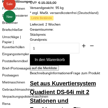
Komplettlösungen
UVP:
€ 15.315,00
Sale
Versandgewicht: 95 kg
Falzmaschinen
* zzgl. MwSt.
versandkostenfrei (Deutschland)
Direktadressierer
New
Letzte Bestände
Brieföffner
Lieferzeit: 2 Wochen
Gesamtsumme:
Briefschließer
Stückpreis:
Umschläge |
Grundpreis:
Papier |
Kuvertierhüllen
Eingangsstempler
Poststellenmöbel
Brief-/Portowaagen
Beschreibung
Informationen
Frage zum Produkt
Postwagen
Set aus Kuvertiersystem
Mietmaschinen
Gebrauchtmaschinen
Quadient
DS-64i mit 2
Verpackungspolstermaschinen
Stationen und
Rena