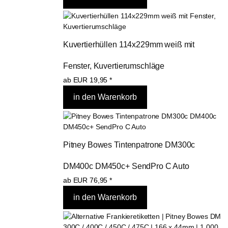
Kuvertierhüllen 114x229mm weiß mit 
Fenster, Kuvertierumschläge
ab
EUR
19,95
*
Pitney Bowes Tintenpatrone DM300c 
DM400c DM450c+ SendPro C Auto
ab
EUR
76,95
*