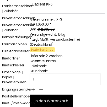
Quadient IX-3
Frankiermaschinen
| Zubehör
Kuvertiermaschinen
Artikelnummer:
IX-3
EUR
1.650,00
*
Kuvertiermaschinen
UVP:
€ 2.605,00
| Zubehör
Versandgewicht: 15 kg
Komplettlösungen
* zzgl. MwSt.
versandkostenfrei
Falzmaschinen
(Deutschland)
Letzte Bestände
Direktadressierer
Lieferzeit: 2 Wochen
Brieföffner
Gesamtsumme:
Briefschließer
Stückpreis:
Grundpreis:
Umschläge |
Papier |
Kuvertierhüllen
Eingangsstempler
Poststellenmöbel
Brief-/Portowaagen