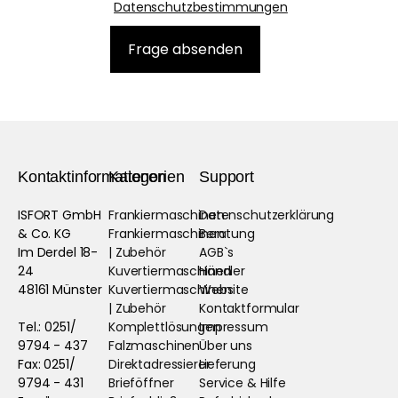
Datenschutzbestimmungen
Kontaktinformationen
Kategorien
Support
ISFORT GmbH
Frankiermaschinen
Datenschutzerklärung
& Co. KG
Frankiermaschinen
Beratung
Im Derdel 18-
| Zubehör
AGB`s
24
Kuvertiermaschinen
Händler
48161 Münster
Kuvertiermaschinen
Website
| Zubehör
Kontaktformular
Tel.: 0251/
Komplettlösungen
Impressum
9794 - 437
Falzmaschinen
Über uns
Fax: 0251/
Direktadressierer
Lieferung
9794 - 431
Brieföffner
Service & Hilfe